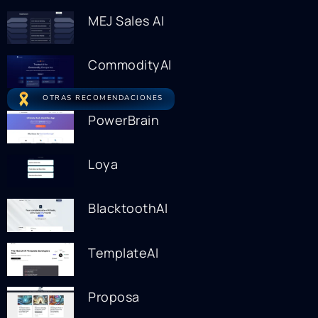
MEJ Sales AI
CommodityAI
OTRAS RECOMENDACIONES
PowerBrain
Loya
BlacktoothAI
TemplateAI
Proposa