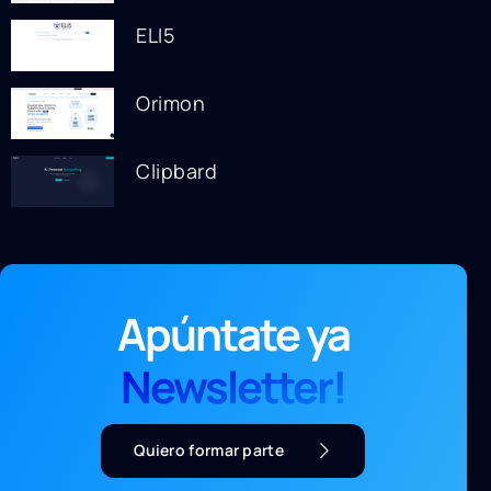
ELI5
Orimon
Clipbard
Apúntate ya
Newsletter!
Quiero formar parte