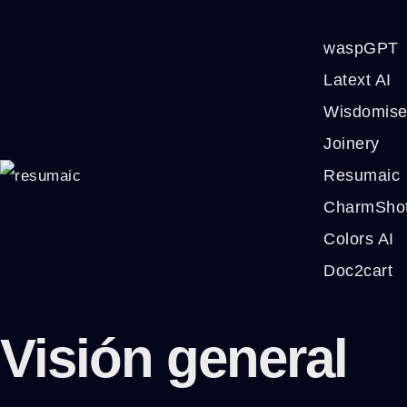
waspGPT
Latext AI
Wisdomis
Joinery
Resumaic
CharmSho
Colors AI
Doc2cart
Visión general