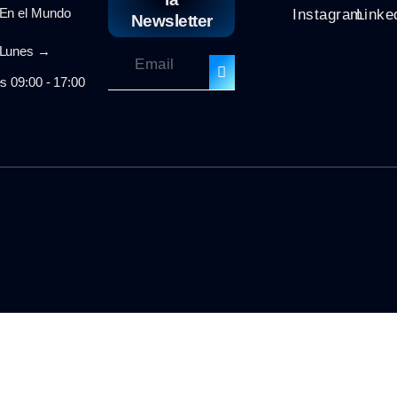
n el Mundo
Instagram
Linke
Newsletter
unes →
s 09:00 - 17:00