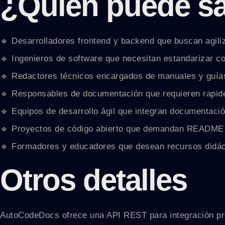
¿Quién puede sa
🔹 Desarrolladores frontend y backend que buscan agili
🔹 Ingenieros de software que necesitan estandarizar c
🔹 Redactores técnicos encargados de manuales y guías
🔹 Responsables de documentación que requieren rapide
🔹 Equipos de desarrollo ágil que integran documentació
🔹 Proyectos de código abierto que demandan README c
🔹 Formadores y educadores que desean recursos didá
Otros detalles
AutoCodeDocs ofrece una API REST para integración prog