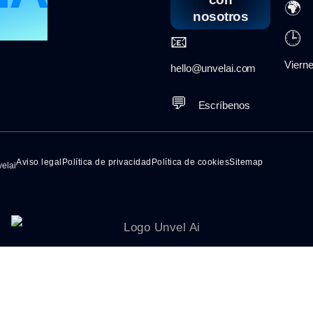
🌍
E
nosotros
🕒
📧
L
Vierne
hello@unvelai.com
💬
Escríbenos
Aviso legal
Política de privacidad
Política de cookies
Sitemap
elai