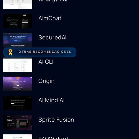
AimChat
SecuredAI
OTRAS RECOMENDACIONES
AI CLI
Origin
AllMind AI
Sprite Fusion
FAQWidget