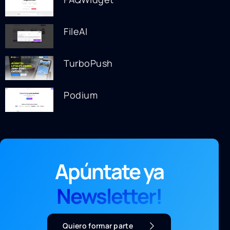
FileAI
TurboPush
Podium
Apúntate ya
Newsletter!
Quiero formar parte