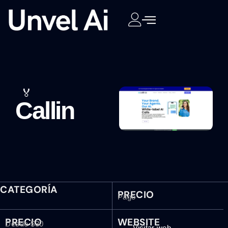
🏅
Callin
CATEGORÍA
PRECIO
Pago
PRECIO
WEBSITE
Desde $30
Visitar web