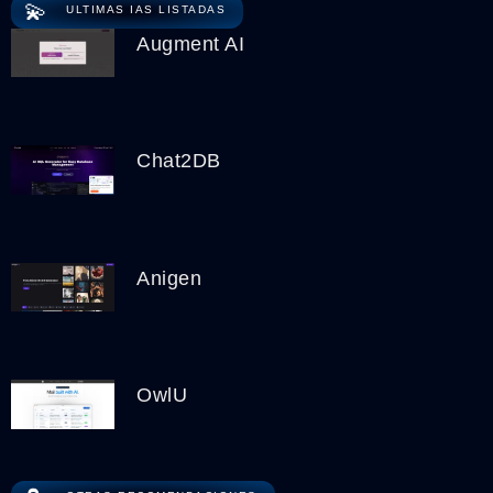
💫
ULTIMAS IAS LISTADAS
Augment AI
Chat2DB
Anigen
OwlU