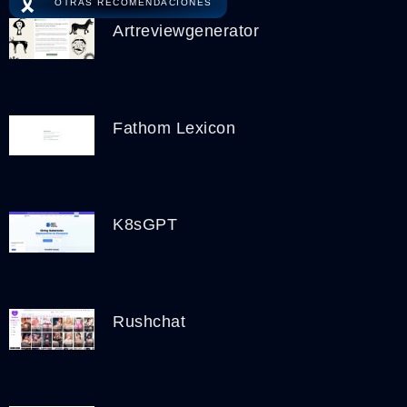
🎗️
OTRAS RECOMENDACIONES
Artreviewgenerator
Fathom Lexicon
K8sGPT
Rushchat