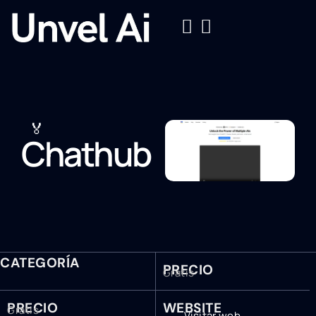
🏅
Chathub
CATEGORÍA
PRECIO
Gratis
PRECIO
WEBSITE
Gratis
Visitar web