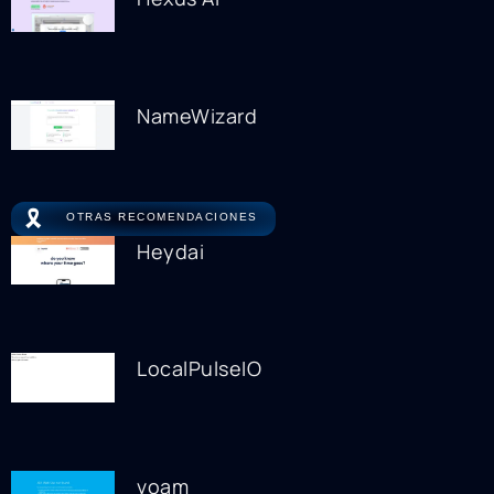
NameWizard
🎗️
OTRAS RECOMENDACIONES
Heydai
LocalPulseIO
voam