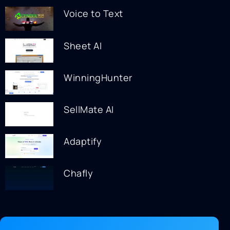
Voice to Text
Sheet AI
WinningHunter
SellMate AI
Adaptify
Chafly