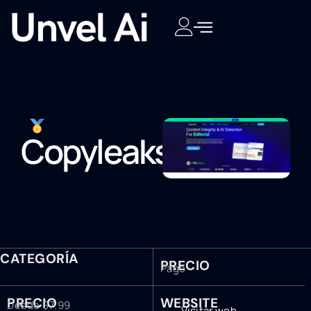
Copyleaks
CATEGORÍA
PRECIO
Pago
PRECIO
WEBSITE
Desde $7.99
Visitar web