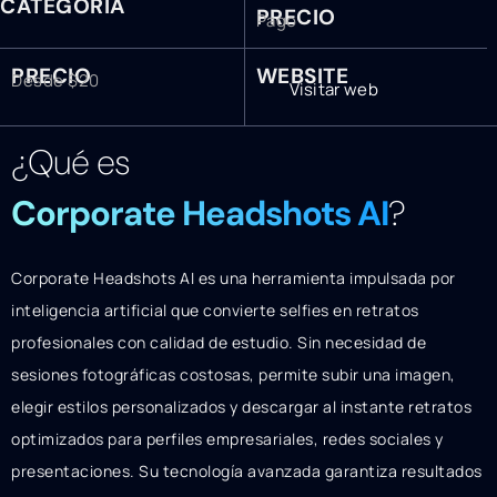
CATEGORÍA
PRECIO
Pago
PRECIO
WEBSITE
Desde $20
Visitar web
¿Qué es
Corporate Headshots AI
?
Corporate Headshots AI es una herramienta impulsada por
inteligencia artificial que convierte selfies en retratos
profesionales con calidad de estudio. Sin necesidad de
sesiones fotográficas costosas, permite subir una imagen,
elegir estilos personalizados y descargar al instante retratos
optimizados para perfiles empresariales, redes sociales y
presentaciones. Su tecnología avanzada garantiza resultados