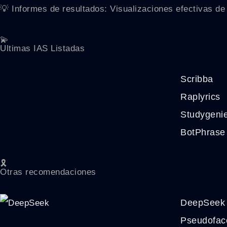
💡 Informes de resultados: Visualizaciones efectivas de
💫
Ultimas IAS Listadas
Scribba
Raplyrics
Studygeni
BotPhrase
🎗️
Otras recomendaciones
DeepSeek
Pseudofac