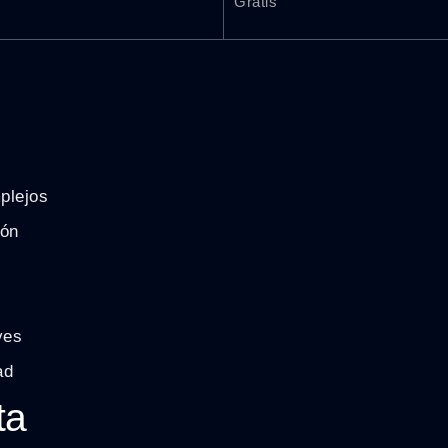
Gratis
plejos
ión
ves
ad
ta