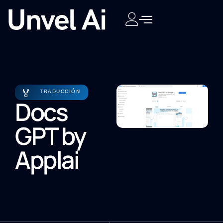
🏅
TRADUCCIÓN
Docs
GPT by
Applai