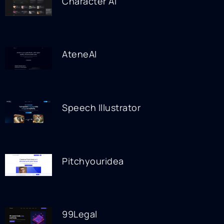
Character AI
AteneAI
Speech Illustrator
Pitchyouridea
99Legal