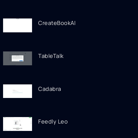
CreateBookAI
TableTalk
Cadabra
Feedly Leo