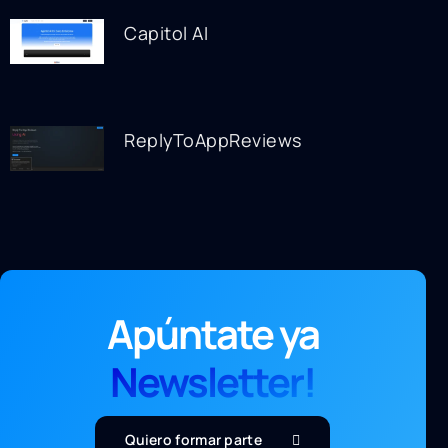
Capitol AI
ReplyToAppReviews
Apúntate ya
Newsletter!
Quiero formar parte