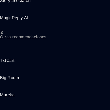
StoryLineMatch
MagicReply AI
🎗️
Otras recomendaciones
TxtCart
Big Room
Mureka