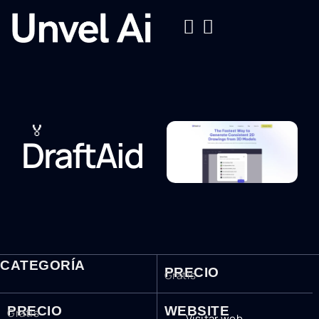
🏅
DraftAid
CATEGORÍA
PRECIO
Gratis
PRECIO
WEBSITE
Gratis
Visitar web