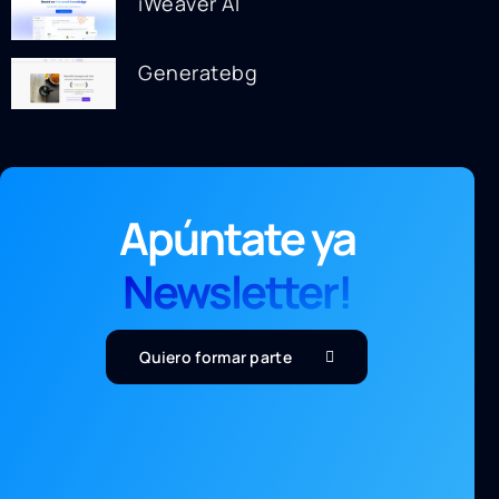
iWeaver AI
Generatebg
Apúntate ya
Newsletter!
Quiero formar parte