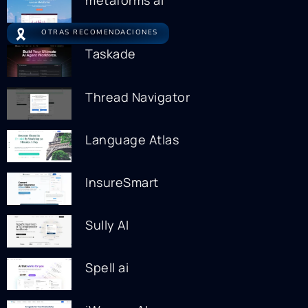
metaforms ai
🎗️
OTRAS RECOMENDACIONES
Taskade
Thread Navigator
Language Atlas
InsureSmart
Sully AI
Spell ai