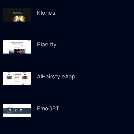
Klones
Planitly
AIHairstyleApp
EmoGPT