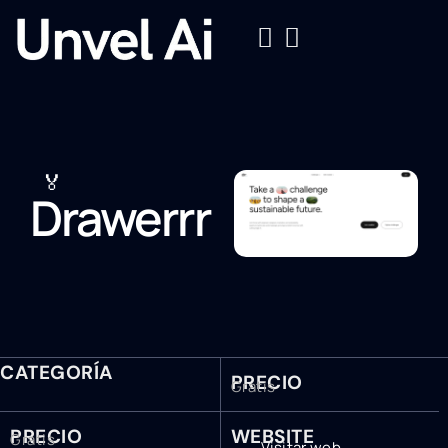
🏅
Drawerrr
CATEGORÍA
PRECIO
Gratis
PRECIO
WEBSITE
Gratis
Visitar web