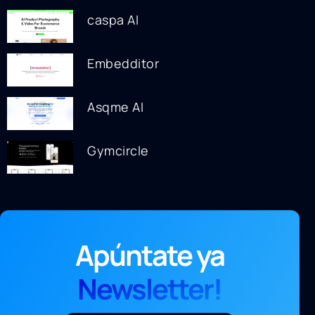
caspa AI
Embedditor
Asqme AI
Gymcircle
Apúntate ya
Newsletter!