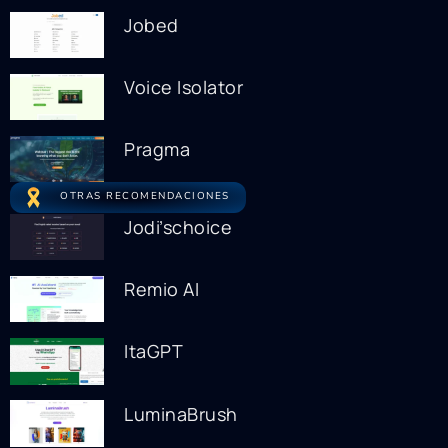
Jobed
Voice Isolator
Pragma
OTRAS RECOMENDACIONES
Jodi’schoice
Remio AI
ItaGPT
LuminaBrush