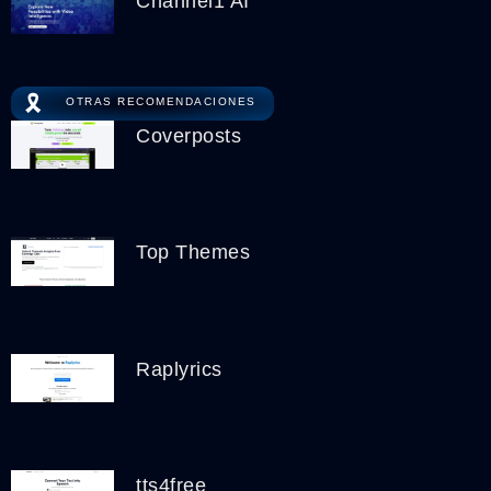
Channel1 AI
🎗️
OTRAS RECOMENDACIONES
Coverposts
Top Themes
Raplyrics
tts4free