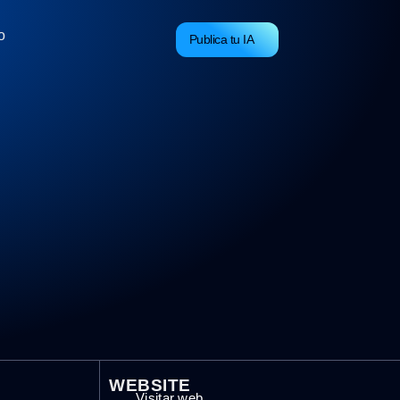
o
Publica tu IA
WEBSITE
Visitar web