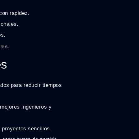
con rapidez.
ionales.
os.
nua.
es
ados para reducir tiempos
 mejores ingenieros y
proyectos sencillos.