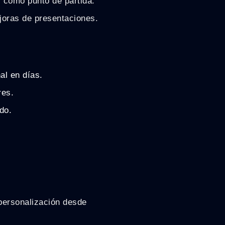
s como punto de partida.
joras de presentaciones.
al en días.
res.
do.
personalización desde