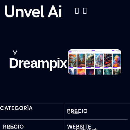
🏅
Dreampix
CATEGORÍA
PRECIO
Gratis
PRECIO
WEBSITE
Gratis
Visitar web