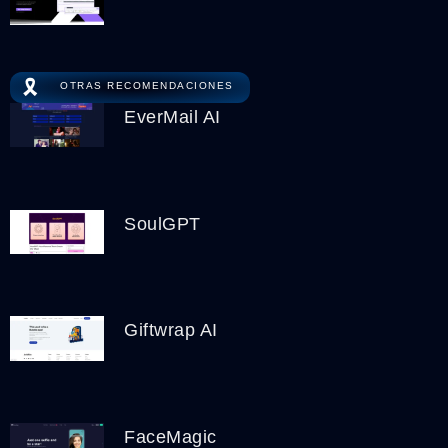
🎗️
OTRAS RECOMENDACIONES
EverMail AI
SoulGPT
Giftwrap AI
FaceMagic