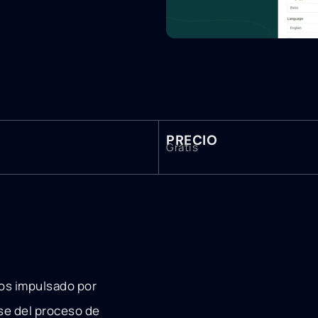
PRECIO
Gratis
yos impulsado por
ase del proceso de