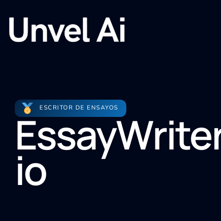
ESCRITOR DE ENSAYOS
EssayWrite
io