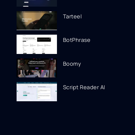
Tarteel
BotPhrase
Boomy
Script Reader AI