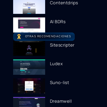
Contentdrips
AI BDRs
OTRAS RECOMENDACIONES
Sitescripter
Ludex
Suno-list
Dreamwell