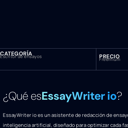
CATEGORÍA
PRECIO
Escritor de ensayos
Freemium
¿Qué es
EssayWriter io
?
EssayWriter io es un asistente de redacción de ensa
inteligencia artificial, diseñado para optimizar cada f