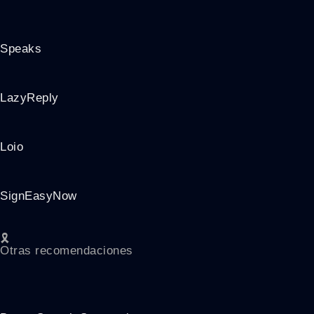
Speaks
LazyReply
Loio
SignEasyNow
🎗️
Otras recomendaciones