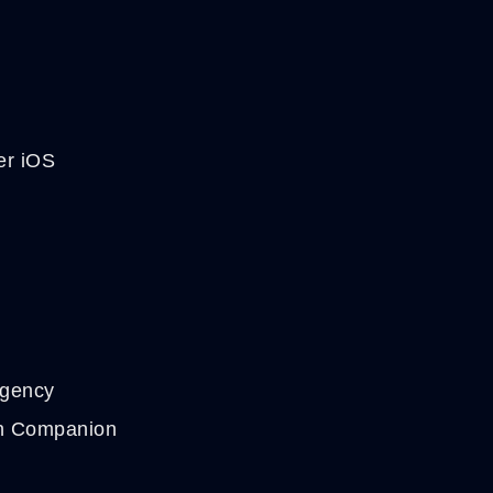
er iOS
agency
h Companion