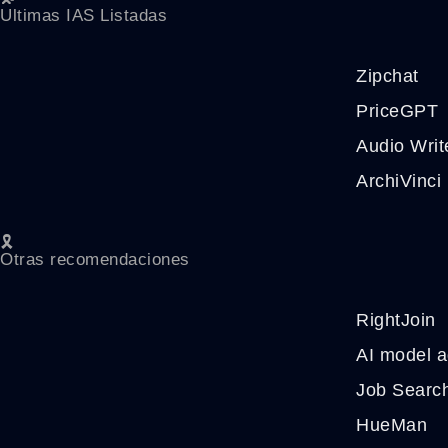
Ultimas IAS Listadas
Zipchat
PriceGPT
Audio Writ
ArchiVinci
🎗️
Otras recomendaciones
RightJoin
AI model 
Job Searc
HueMan