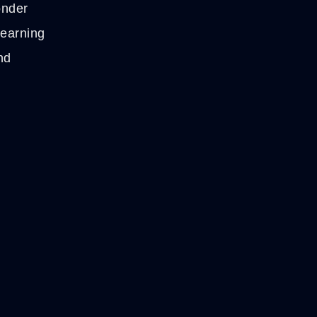
nder
earning
nd