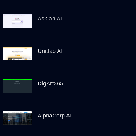
Ask an AI
Unitlab AI
DigArt365
AlphaCorp AI