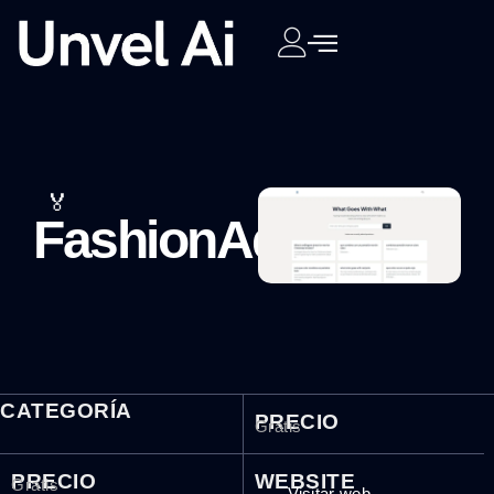
🏅
FashionAdvisorAI
CATEGORÍA
PRECIO
Gratis
PRECIO
WEBSITE
Gratis
Visitar web