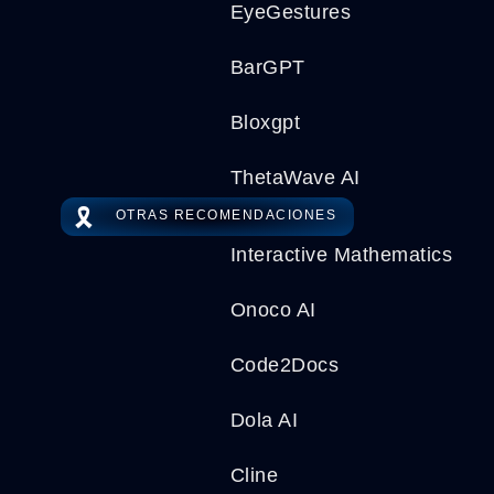
EyeGestures
BarGPT
Bloxgpt
ThetaWave AI
🎗️
OTRAS RECOMENDACIONES
Interactive Mathematics
Onoco AI
Code2Docs
Dola AI
Cline