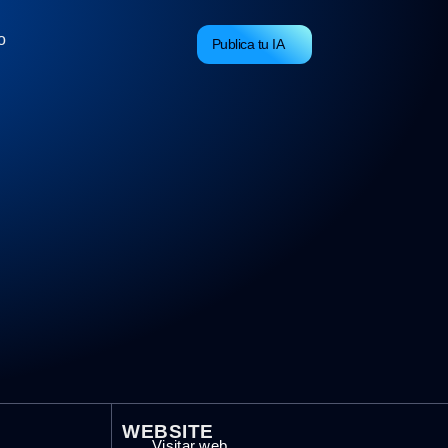
o
Publica tu IA
WEBSITE
Visitar web