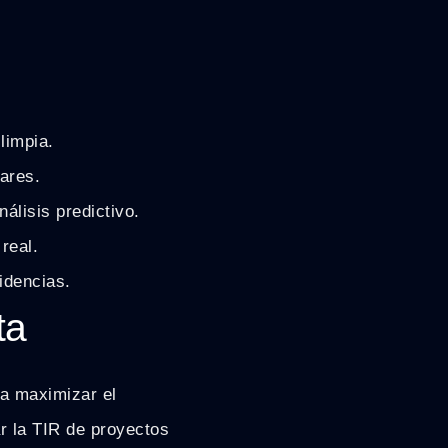
limpia.
ares.
álisis predictivo.
real.
idencias.
ta
ra maximizar el
ar la TIR de proyectos