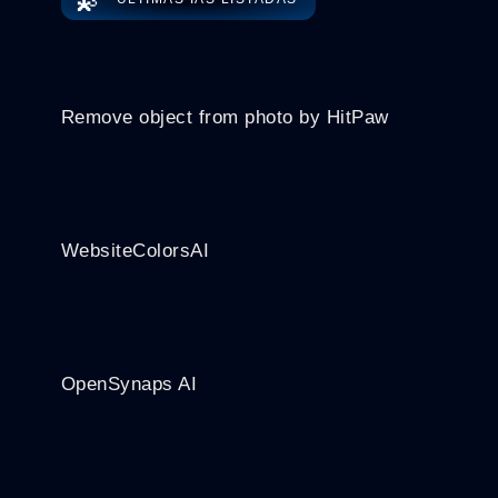
💫
Remove object from photo by HitPaw
WebsiteColorsAI
OpenSynaps AI