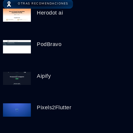
🎗️
OTRAS RECOMENDACIONES
Herodot ai
PodBravo
Aipify
Pixels2Flutter