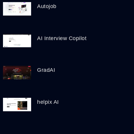
Autojob
AI Interview Copilot
GradAI
helpix AI