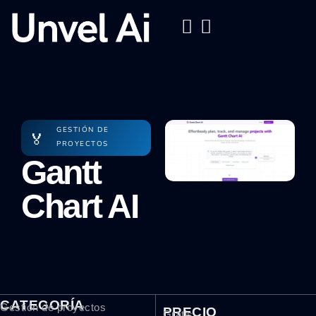
GESTIÓN DE
🏅
PROYECTOS
Gantt
Chart AI
CATEGORÍA
Gestión de proyectos
PRECIO
Gratis