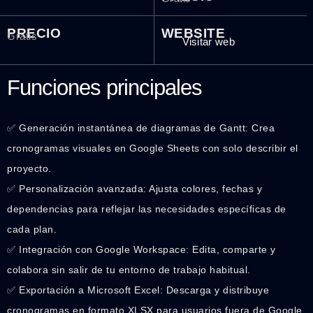
PRECIO
WEBSITE
Gratis
Visitar web
Funciones principales
✅ Generación instantánea de diagramas de Gantt: Crea
cronogramas visuales en Google Sheets con solo describir el
proyecto.
✅ Personalización avanzada: Ajusta colores, fechas y
dependencias para reflejar las necesidades específicas de
cada plan.
✅ Integración con Google Workspace: Edita, comparte y
colabora sin salir de tu entorno de trabajo habitual.
✅ Exportación a Microsoft Excel: Descarga y distribuye
cronogramas en formato XLSX para usuarios fuera de Google.