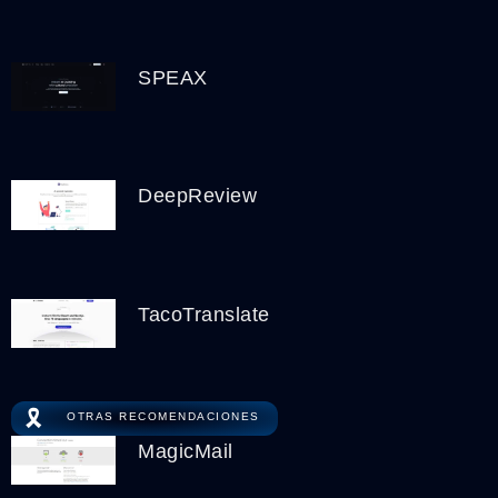
SPEAX
DeepReview
TacoTranslate
🎗️
OTRAS RECOMENDACIONES
MagicMail