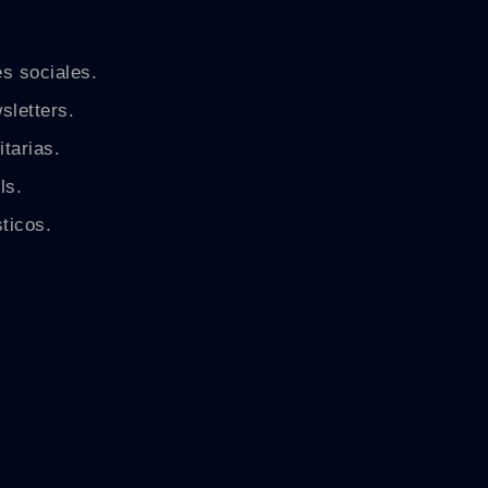
s sociales.
sletters.
tarias.
ls.
ticos.