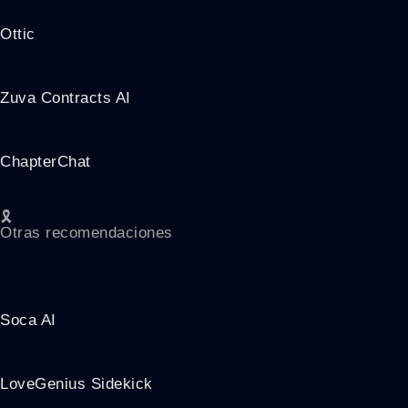
Ottic
Zuva Contracts AI
ChapterChat
🎗️
Otras recomendaciones
Soca AI
LoveGenius Sidekick