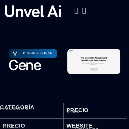
🏅
PRODUCTIVIDAD
Gene
CATEGORÍA
Productividad
PRECIO
Gratis
PRECIO
WEBSITE
Gratis
Visitar web