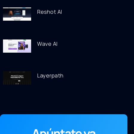
Reshot AI
Wave AI
Layerpath
Apúntate ya