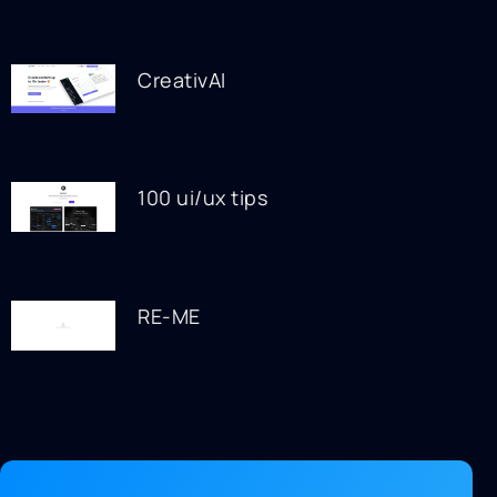
CreativAI
100 ui/ux tips
RE-ME