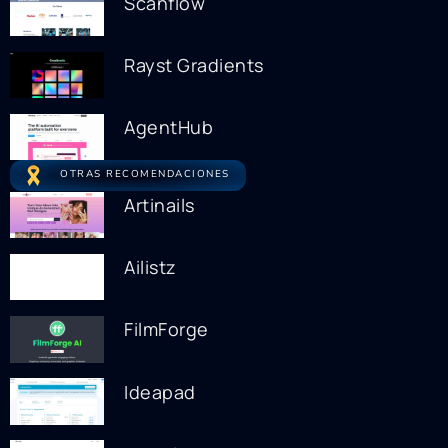
Scanflow
Rayst Gradients
AgentHub
OTRAS RECOMENDACIONES
Artinails
Ailistz
FilmForge
Ideapad