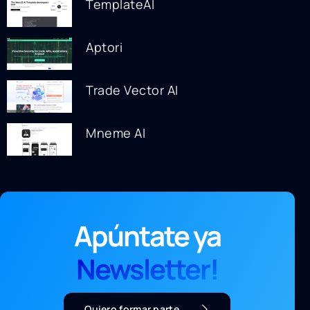
TemplateAI
Aptori
Trade Vector AI
Mneme AI
Apúntate ya
Newsletter!
Quiero formar parte