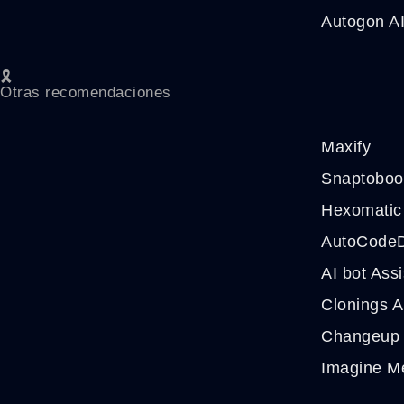
Autogon A
🎗️
Otras recomendaciones
Maxify
Snaptoboo
Hexomatic
AutoCode
AI bot Assi
Clonings A
Changeup
Imagine M