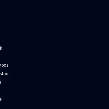
I
k
Docs
stant
I
e