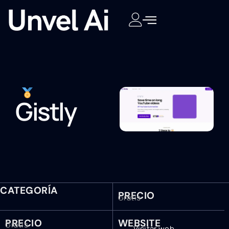
Gistly
CATEGORÍA
PRECIO
Gratis
PRECIO
WEBSITE
Gratis
Visitar web