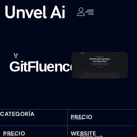
🏅
GitFluence
CATEGORÍA
PRECIO
Gratis
PRECIO
WEBSITE
Gratis
Visitar web