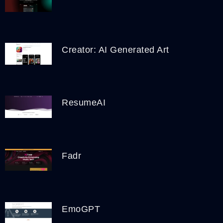
‎Creator: AI Generated Art
ResumeAI
Fadr
EmoGPT