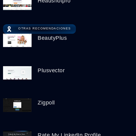
Headshotpro
🎗️
OTRAS RECOMENDACIONES
BeautyPlus
Plusvector
Zigpoll
Rate My LinkedIn Profile