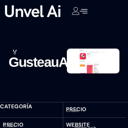
🏅
GusteauAI
CATEGORÍA
PRECIO
Gratis
PRECIO
WEBSITE
Gratis
Visitar web