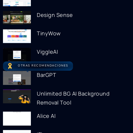
Design Sense
TinyWow
ViggleAI
OTRAS RECOMENDACIONES
BarGPT
Unlimited BG AI Background
Removal Tool
Alice AI