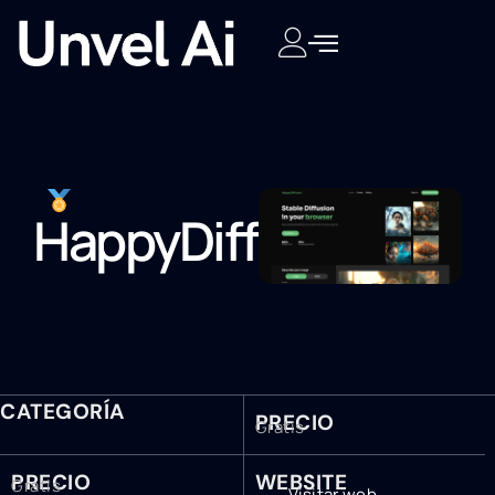
HappyDiffusion
CATEGORÍA
PRECIO
Gratis
PRECIO
WEBSITE
Gratis
Visitar web