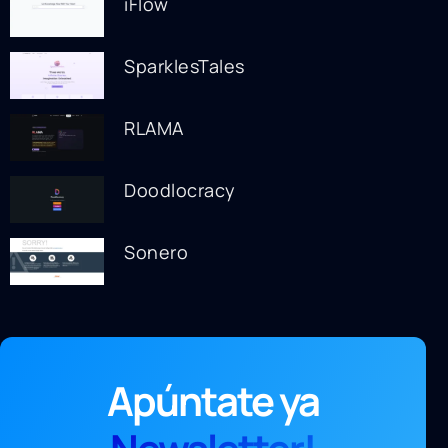
iFlow
SparklesTales
RLAMA
Doodlocracy
Sonero
Apúntate ya