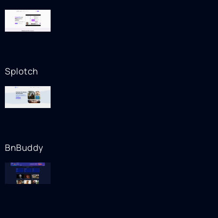
Splotch
BnBuddy