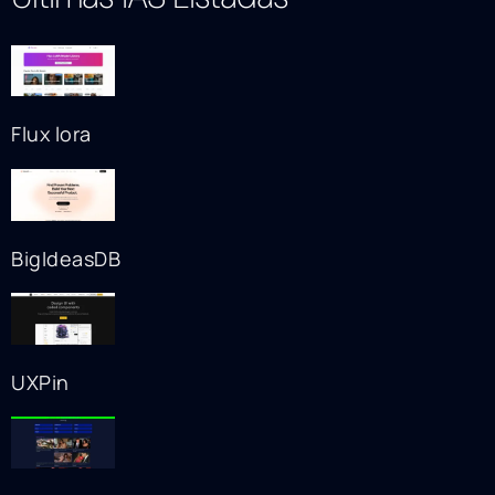
Flux lora
BigIdeasDB
UXPin