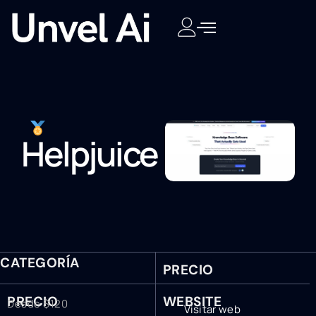
Helpjuice
CATEGORÍA
PRECIO
PRECIO
WEBSITE
Desde $120
Visitar web