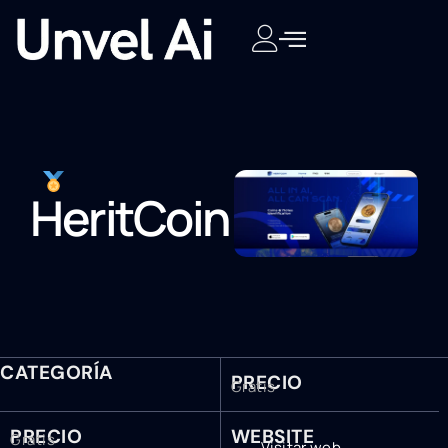
HeritCoin
CATEGORÍA
PRECIO
Gratis
PRECIO
WEBSITE
Gratis
Visitar web