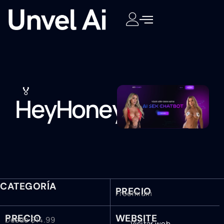
🏅
HeyHoney
CATEGORÍA
PRECIO
Freemium
PRECIO
WEBSITE
Desde $14.99
Visitar web