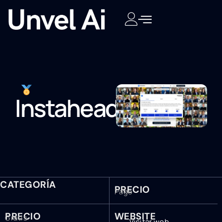
Instaheadshots
CATEGORÍA
PRECIO
Pago
PRECIO
WEBSITE
Gratis
Visitar web