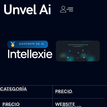
ASISTENTE DE IA
Intellexie
CATEGORÍA
Asistente de IA
PRECIO
Freemium
PRECIO
WEBSITE
Desde 0 €
Visitar web