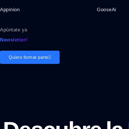
Appinion
GooseAi
Apúntate ya
Newsletter!
Quiero formar parte