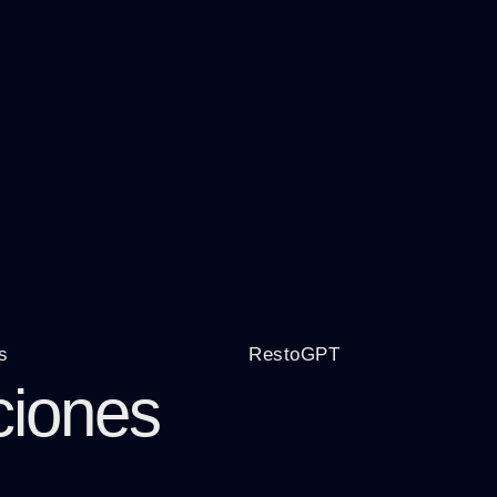
s
RestoGPT
ciones