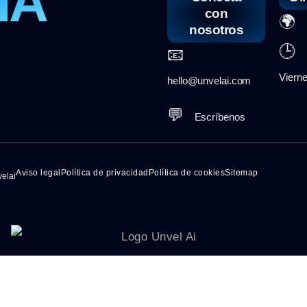
IA
con
🌍
E
nosotros
🕒
📧
L
Vierne
hello@unvelai.com
💬
Escríbenos
Aviso legal
Política de privacidad
Política de cookies
Sitemap
elai