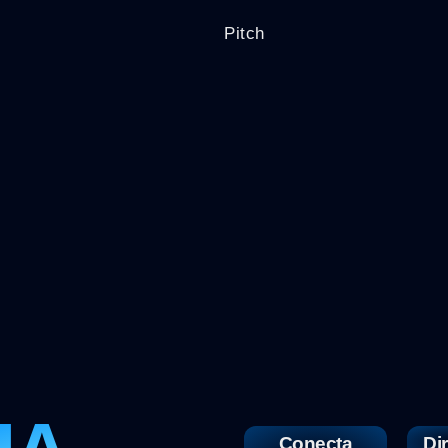
Pitch
Conecta
Di