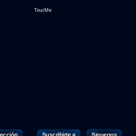
TourMe
rección
Suscribirte a
Siguenos