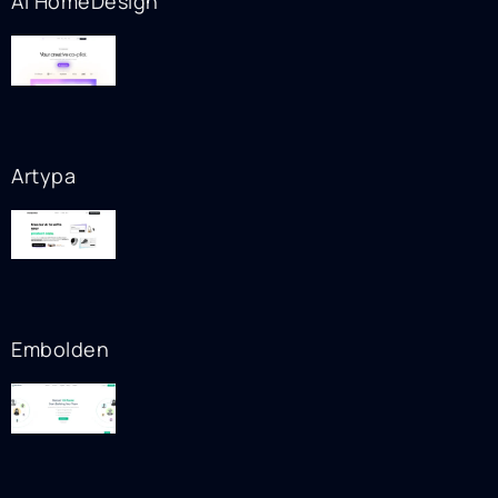
AI HomeDesign
Artypa
Embolden