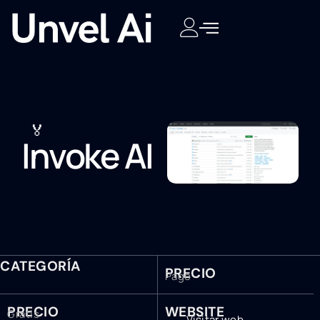
🏅
Invoke AI
CATEGORÍA
PRECIO
Pago
PRECIO
WEBSITE
Gratis
Visitar web