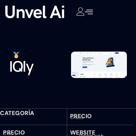
IQly
CATEGORÍA
PRECIO
Gratis
PRECIO
WEBSITE
Gratis
Visitar web