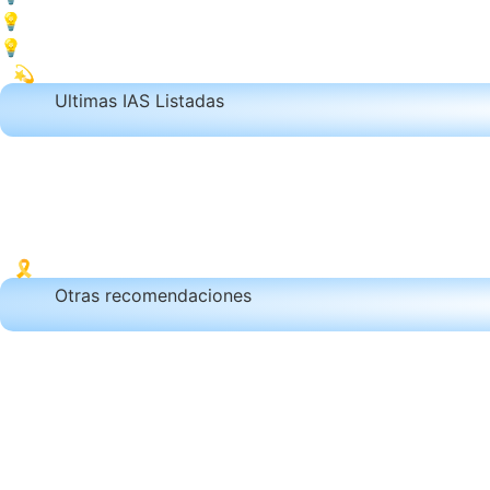
💡 Diseñar mockups de campañas publicitarias en múltiples
💡 ️ Personalizar lookbooks digitales con estilos y compos
💫
Ultimas IAS Listadas
🎗️
Otras recomendaciones