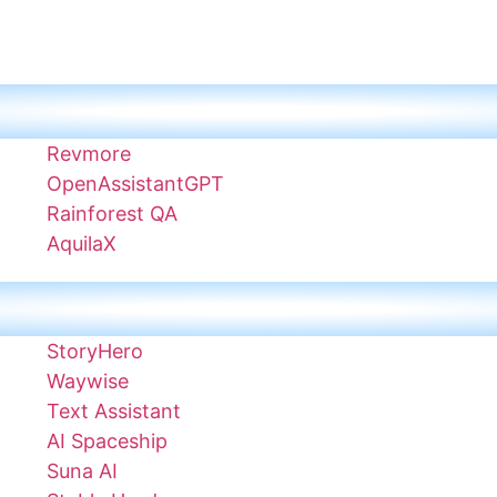
 soportes sin sesiones fotográficas.
iciones únicos para cada colección.
Revmore
OpenAssistantGPT
Rainforest QA
AquilaX
StoryHero
Waywise
Text Assistant
AI Spaceship
Suna AI