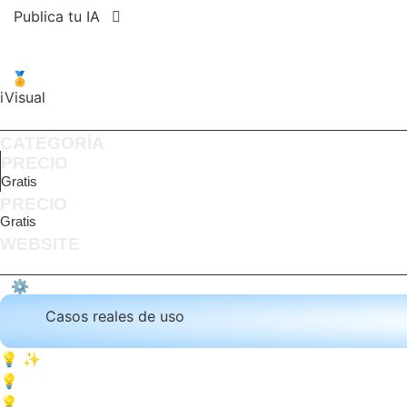
Publica tu IA
🏅
iVisual
CATEGORÍA
PRECIO
Gratis
PRECIO
Gratis
WEBSITE
Visitar web
⚙️
Casos reales de uso
💡 ✨ Crear banners y anuncios de temporada con modelos
💡 Generar catálogos de e-commerce con vistas de 360° y
💡 Producir contenido para redes sociales que refleje ten